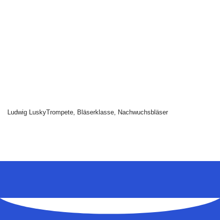
Öffnungszeiten Sekretariat Elke Döring:
Rosenheimerstr. 1, 83059 Kolbermoor
Mo. - Do. : 9 - 12 Uhr zusätzlich Mi. 13.30 - 15.00 Uhr und Do. 16 -18
Uhr
Tel. 08031 95776
info@musikschule-kolbermoor.de
Email:
Impressum
Disclaimer
Datenschutz
Barrierefreiheitserklärung
© Copyright Stadtsing- und Musikschule Kolbermoor 2022