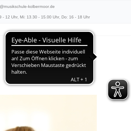
o@musikschule-kolbermoor.de
- 12 Uhr, Mi: 13.30 - 15.00 Uhr, Do: 16 - 18 Uhr